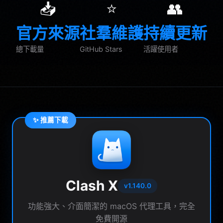
📥
⭐
👥
官方來源
社羣維護
持續更新
總下載量
GitHub Stars
活躍使用者
✨ 推薦下載
Clash X
v1.140.0
功能強大、介面簡潔的 macOS 代理工具，完全
免費開源