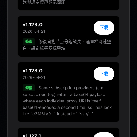
速與設定標籤顯示問題
v1.129.0
下載
2026-04-21
修復自動节点分组缺失、選單栏网速空
修復
白、設定标签图标黑块
v1.128.0
下載
2026-04-21
Some subscription providers (e.g.
修復
sub.cucloud.top) return a base64 payload
where each individual proxy URI is itself
base64-encoded a second time, so lines look
like `c3M6Ly9...` instead of `ss://...`.
v1.127.0