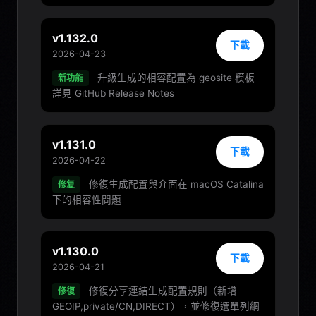
v1.132.0
下載
2026-04-23
升級生成的相容配置為 geosite 模板
新功能
詳見 GitHub Release Notes
v1.131.0
下載
2026-04-22
修復生成配置與介面在 macOS Catalina
修复
下的相容性問題
v1.130.0
下載
2026-04-21
修復分享連結生成配置規則（新增
修復
GEOIP,private/CN,DIRECT），並修復選單列網