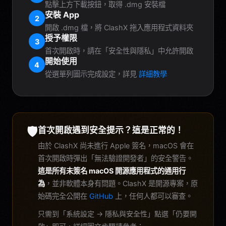
點擊上方下載按鈕，取得 .dmg 安裝檔
安裝 App
2
開啟 .dmg 檔，將 ClashX 拖入應用程式資料夾
授予權限
3
首次開啟時，請在「安全性與隱私」中允許開啟
開始使用
4
從選單列圖示完成設定，詳見
詳細教學
🛡️
首次開啟遇到安全提示？這是正常的！
由於 ClashX 尚未進行 Apple 簽名，macOS 會在
首次開啟時彈出「無法驗證開發者」的安全警告。
這是所有未簽名 macOS 開源應用程式的通用行
為
，並非軟體本身有問題。ClashX 是開源專案，原
始碼完全公開在
GitHub
上，任何人都可以審查。
只需到「系統設定 → 隱私與安全性」點選「仍要開