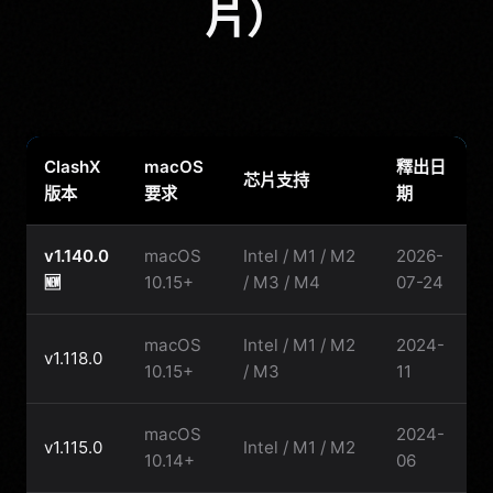
片）
ClashX
macOS
釋出日
芯片支持
版本
要求
期
v1.140.0
macOS
Intel / M1 / M2
2026-
🆕
10.15+
/ M3 / M4
07-24
macOS
Intel / M1 / M2
2024-
v1.118.0
10.15+
/ M3
11
macOS
2024-
v1.115.0
Intel / M1 / M2
10.14+
06