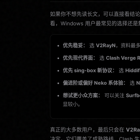
如果你不想先读长文，可以直接看结论。以
看，Windows 用户最常见的选择还是
优先稳妥：
选
V2RayN
，资料最多，
优先现代界面：
选
Clash Verge 
优先 sing-box 新协议：
选
Hiddi
偏进阶或偏好 Neko 系体验：
选
N
想试更小众方案：
可以关注
Surf
显较小。
真正的大多数用户，最后只会在
V2Ra
决定。它们覆盖了成熟路线、Clash 生