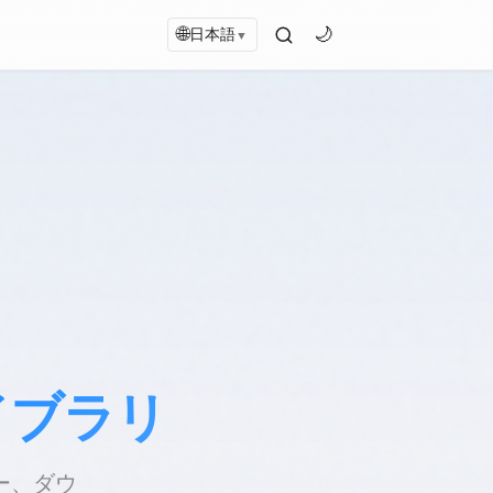
🌐
🌙
日本語
▼
イブラリ
ー、ダウ