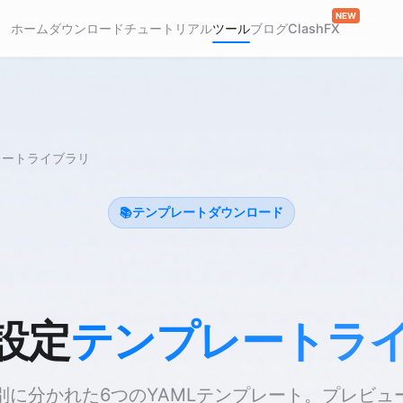
NEW
ホーム
ダウンロード
チュートリアル
ツール
ブログ
ClashFX
レートライブラリ
📚
テンプレートダウンロード
 設定
テンプレートラ
別に分かれた6つのYAMLテンプレート。プレビュ