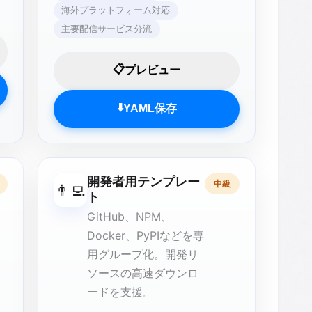
海外プラットフォーム対応
主要配信サービス分流
📋
プレビュー
⬇️
YAML保存
開発者用テンプレー
中級
👨‍💻
ト
GitHub、NPM、
Docker、PyPIなどを専
用グループ化。開発リ
ソースの高速ダウンロ
ードを支援。