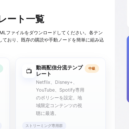
プレート一覧
AMLファイルをダウンロードしてください。各テン
しており、既存の購読や手動ノードを簡単に組み込
動画配信分流テンプ
中級
📺
レート
Netflix、Disney+、
YouTube、Spotify専用
のポリシーを設定。地
域限定コンテンツの視
聴に最適。
ストリーミング専用群