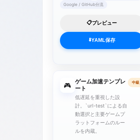
Google / GitHub分流
📋
プレビュー
⬇️
YAML保存
ゲーム加速テンプレ
中級
🎮
ート
低遅延を重視した設
計。`url-test`による自
動選択と主要ゲームプ
ラットフォームのルー
ルを内蔵。