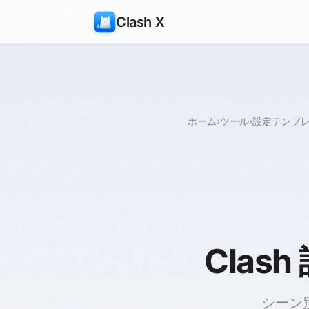
Clash X
ホーム
›
ツール
›
設定テンプ
Clash
シーン