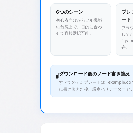
6つのシーン
プレ
ード
初心者向けからフル機能
の分流まで、目的に合わ
ブラ
せて直接選択可能。
して
`.y
存。
ダウンロード後のノード書き換え
🧪
すべてのテンプレートは `example.
に書き換えた後、設定バリデーターで