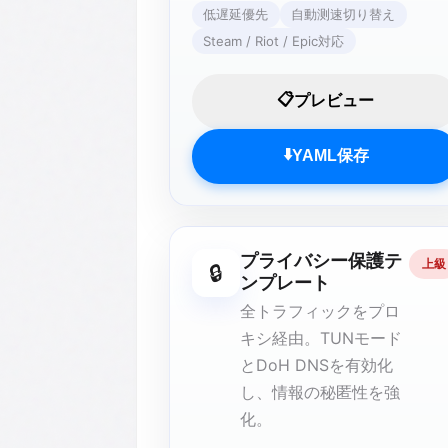
低遅延優先
自動测速切り替え
Steam / Riot / Epic対応
📋
プレビュー
⬇️
YAML保存
プライバシー保護テ
上級
🔒
ンプレート
全トラフィックをプロ
キシ経由。TUNモード
とDoH DNSを有効化
し、情報の秘匿性を強
化。