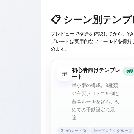
📋 シーン別テン
プレビューで構造を確認してから、Y
プレートは実用的なフィールドを保持
めます。
初心者向けテンプレ
初級
🌱
ート
最小限の構成。3種類
の主要プロトコル例と
基本ルールを含み、初
めての手動設定に最
適。
3つのノード例
単一プロキシグループ