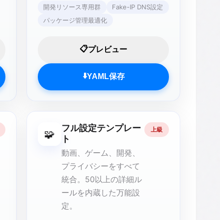
開発リソース専用群
Fake-IP DNS設定
パッケージ管理最適化
📋
プレビュー
⬇️
YAML保存
フル設定テンプレー
上級
🧩
ト
動画、ゲーム、開発、
プライバシーをすべて
統合。50以上の詳細ル
ールを内蔵した万能設
定。