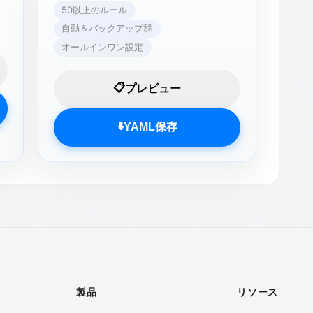
50以上のルール
自動＆バックアップ群
オールインワン設定
📋
プレビュー
⬇️
YAML保存
製品
リソース