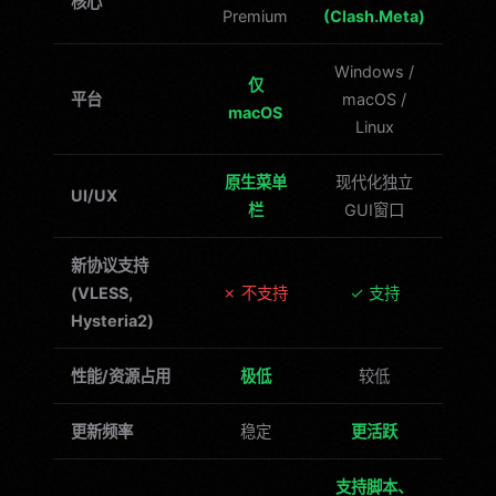
核心
Premium
(Clash.Meta)
Windows /
仅
平台
macOS /
macOS
Linux
原生菜单
现代化独立
UI/UX
栏
GUI窗口
新协议支持
(VLESS,
✗ 不支持
✓ 支持
Hysteria2)
性能/资源占用
极低
较低
更新频率
稳定
更活跃
支持脚本、