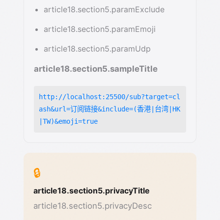
article18.section5.paramExclude
article18.section5.paramEmoji
article18.section5.paramUdp
article18.section5.sampleTitle
http://localhost:25500/sub?target=cl
ash&url=订阅链接&include=(香港|台湾|HK
|TW)&emoji=true
🔒
article18.section5.privacyTitle
article18.section5.privacyDesc