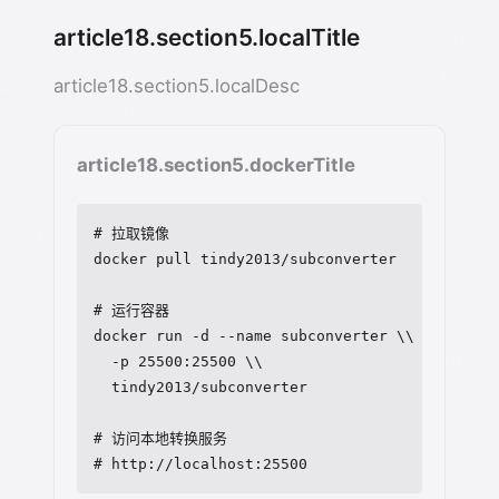
article18.section5.localTitle
article18.section5.localDesc
article18.section5.dockerTitle
# 拉取镜像

docker pull tindy2013/subconverter

# 运行容器

docker run -d --name subconverter \\

  -p 25500:25500 \\

  tindy2013/subconverter

# 访问本地转换服务

# http://localhost:25500