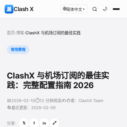
Clash X
🌐
🌙
简体中文
▼
首页
›
博客
›
ClashX 与机场订阅的最佳实践
使用教程
ClashX 与机场订阅的最佳实
践：完整配置指南 2026
📅
⏱️
✍️
2026-02-10
12 分钟阅读
作者：ClashX Team
🔄
最近更新：2026-02-09
分享：
𝕏
f
in
🔗