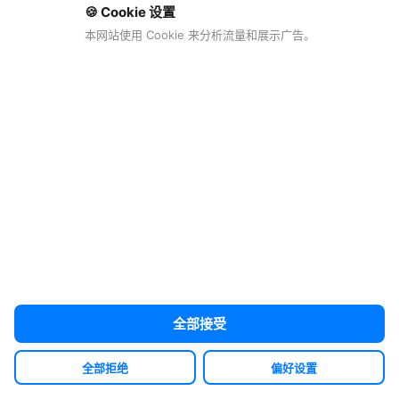
🍪 Cookie 设置
article18.section7.problem3.solution3
本网站使用 Cookie 来分析流量和展示广告。
article18.section7.problem4Title
article18.section7.problem4.causesTitle
article18.section7.problem4.cause1
article18.section7.problem4.cause2
article18.section7.problem4.cause3
article18.section7.problem4.solutionTitle
全部接受
article18.section7.problem4.solution1
全部拒绝
偏好设置