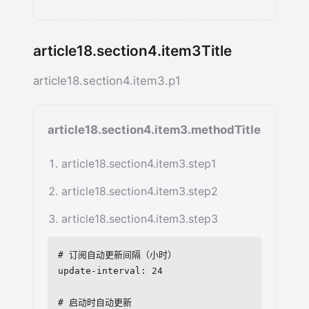
article18.section4.item3Title
article18.section4.item3.p1
article18.section4.item3.methodTitle
article18.section4.item3.step1
article18.section4.item3.step2
article18.section4.item3.step3
# 订阅自动更新间隔（小时）

update-interval: 24

# 启动时自动更新
