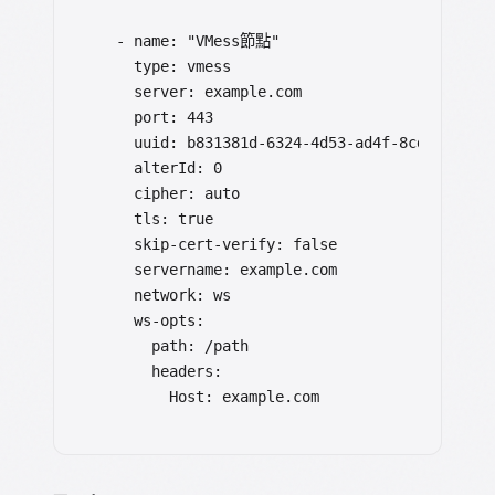
  - name: "VMess節點"

    type: vmess

    server: example.com

    port: 443

    uuid: b831381d-6324-4d53-ad4f-8cda48b3081
    alterId: 0

    cipher: auto

    tls: true

    skip-cert-verify: false

    servername: example.com

    network: ws

    ws-opts:

      path: /path

      headers:

        Host: example.com