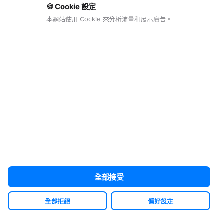
一鍵填充 · 安全儲存 · 跨平臺同步
🍪 Cookie 設定
免費試用 →
本網站使用 Cookie 來分析流量和展示廣告。
推廣
全部接受
全部拒絕
偏好設定
Clash X