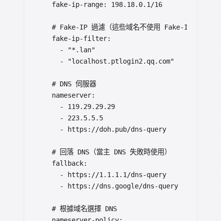
  fake-ip-range: 198.18.0.1/16

  # Fake-IP 過濾（這些域名不使用 Fake-IP）

  fake-ip-filter:

    - "*.lan"

    - "localhost.ptlogin2.qq.com"

  # DNS 伺服器

  nameserver:

    - 119.29.29.29

    - 223.5.5.5

    - https://doh.pub/dns-query

  # 回落 DNS（當主 DNS 失敗時使用）

  fallback:

    - https://1.1.1.1/dns-query

    - https://dns.google/dns-query

  # 根據域名選擇 DNS

  nameserver-policy:
