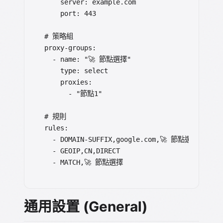
    server: example.com

    port: 443

# 策略組

proxy-groups:

  - name: "🚀 節點選擇"

    type: select

    proxies:

      - "節點1"

# 規則

rules:

  - DOMAIN-SUFFIX,google.com,🚀 節點選擇

  - GEOIP,CN,DIRECT

  - MATCH,🚀 節點選擇
通用設置 (General)