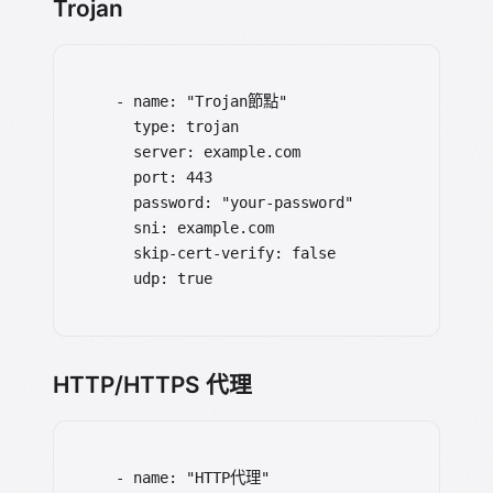
Trojan
  - name: "Trojan節點"

    type: trojan

    server: example.com

    port: 443

    password: "your-password"

    sni: example.com

    skip-cert-verify: false

    udp: true
HTTP/HTTPS 代理
  - name: "HTTP代理"
