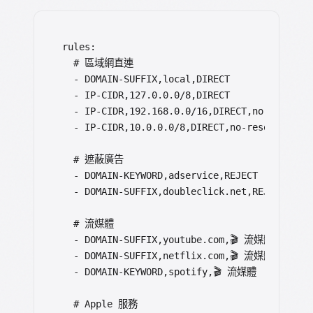
rules:

  # 區域網直連

  - DOMAIN-SUFFIX,local,DIRECT

  - IP-CIDR,127.0.0.0/8,DIRECT

  - IP-CIDR,192.168.0.0/16,DIRECT,no-resolve

  - IP-CIDR,10.0.0.0/8,DIRECT,no-resolve

  # 遮蔽廣告

  - DOMAIN-KEYWORD,adservice,REJECT

  - DOMAIN-SUFFIX,doubleclick.net,REJECT

  # 流媒體

  - DOMAIN-SUFFIX,youtube.com,🎬 流媒體

  - DOMAIN-SUFFIX,netflix.com,🎬 流媒體

  - DOMAIN-KEYWORD,spotify,🎬 流媒體

  # Apple 服務
