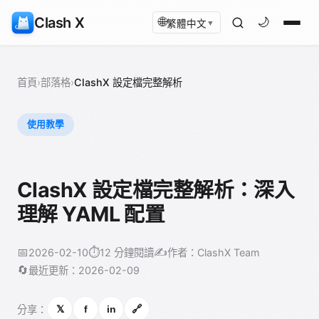
Clash X
🌐
🌙
繁體中文
▼
首頁
›
部落格
›
ClashX 設定檔完整解析
使用教學
ClashX 設定檔完整解析：深入
理解 YAML 配置
📅
⏱️
✍️
2026-02-10
12 分鐘閱讀
作者：ClashX Team
🔄
最近更新：2026-02-09
分享：
𝕏
f
in
🔗