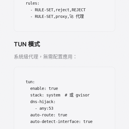
rules:

  - RULE-SET,reject,REJECT

  - RULE-SET,proxy,🚀 代理
TUN 模式
系統級代理，無需配置應用：
tun:

  enable: true

  stack: system  # 或 gvisor

  dns-hijack:

    - any:53

  auto-route: true

  auto-detect-interface: true