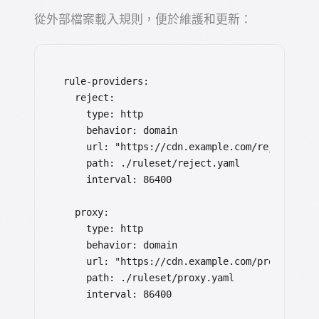
從外部檔案載入規則，便於維護和更新：
rule-providers:

  reject:

    type: http

    behavior: domain

    url: "https://cdn.example.com/reject.yaml
    path: ./ruleset/reject.yaml

    interval: 86400

  proxy:

    type: http

    behavior: domain

    url: "https://cdn.example.com/proxy.yaml"
    path: ./ruleset/proxy.yaml

    interval: 86400
