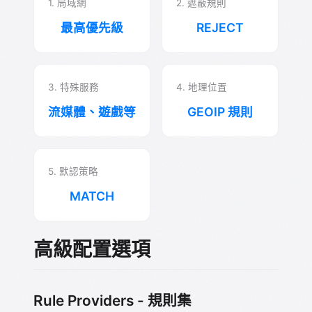
1. 局域網
2. 遮蔽規則
最高優先級
REJECT
3. 特殊服務
4. 地理位置
流媒體、遊戲等
GEOIP 規則
5. 默認策略
MATCH
高級配置選項
Rule Providers - 規則集