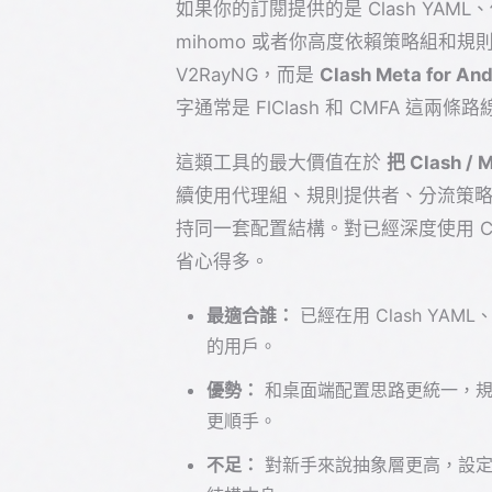
如果你的訂閱提供的是 Clash YAML、你
mihomo 或者你高度依賴策略組和規則
V2RayNG，而是
Clash Meta for 
字通常是 FlClash 和 CMFA 這兩條路
這類工具的最大價值在於
把 Clash 
續使用代理組、規則提供者、分流策略、
持同一套配置結構。對已經深度使用 C
省心得多。
最適合誰：
已經在用 Clash YAM
的用戶。
優勢：
和桌面端配置思路更統一，規則
更順手。
不足：
對新手來說抽象層更高，設定