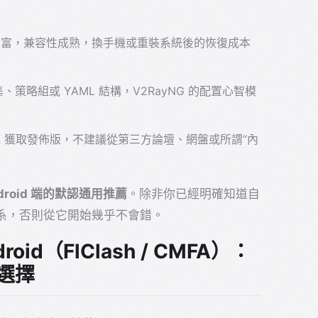
富，兼容性成熟，換手機或重裝系統後的恢復成本
集、策略組或 YAML 結構，V2RayNG 的配置心智模
庫
獲取發佈版，不建議從第三方論壇、網盤或所謂“內
Android 端的默認通用推薦
。除非你已經明確知道自
o 規則體系，否則從它開始幾乎不會錯。
Android（FlClash / CMFA）：
一選擇