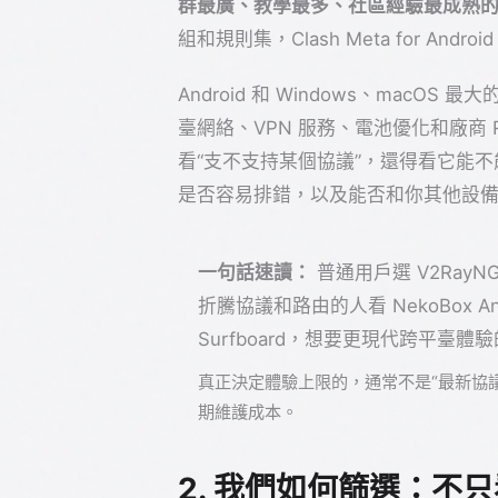
群最廣、教學最多、社區經驗最成熟
組和規則集，Clash Meta for Andro
Android 和 Windows、mac
臺網絡、VPN 服務、電池優化和廠商
看“支不支持某個協議”，還得看它能
是否容易排錯，以及能否和你其他設
一句話速讀：
普通用戶選 V2RayNG，C
折騰協議和路由的人看 NekoBox 
Surfboard，想要更現代跨平臺體驗的人
真正決定體驗上限的，通常不是“最新協
期維護成本。
2. 我們如何篩選：不