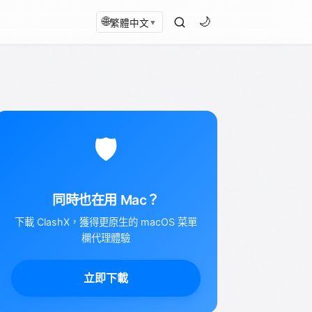
🌐
🌙
繁體中文
▼
🛡️
同時也在用 Mac？
下載 ClashX，獲得更原生的 macOS 菜單
欄代理體驗
立即下載