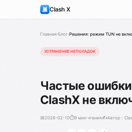
Clash X
Главная
›
Блог
›
Решения: режим TUN не вкл
УСТРАНЕНИЕ НЕПОЛАДОК
Частые ошибки
ClashX не вклю
📅
⏱️
✍️
2026-02-10
9 мин чтения
Автор：Cla