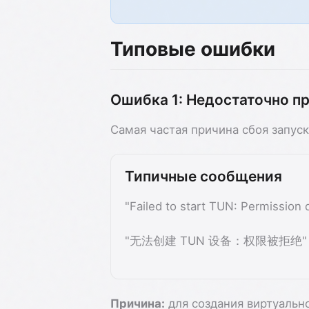
Типовые ошибки
Ошибка 1: Недостаточно п
Самая частая причина сбоя запу
Типичные сообщения
"Failed to start TUN: Permission 
"无法创建 TUN 设备：权限被拒绝"
Причина:
для создания виртуальн