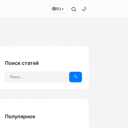
🌐
🌙
RU
▼
Поиск статей
🔍
Популярное