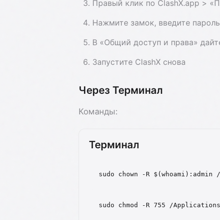
Правый клик по ClashX.app > «
Нажмите замок, введите парол
В «Общий доступ и права» дайт
Запустите ClashX снова
Через Терминал
Команды:
Терминал
sudo chown -R $(whoami):admin 
sudo chmod -R 755 /Application