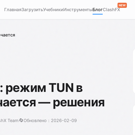
NEW
Главная
Загрузить
Учебники
Инструменты
Блог
ClashFX
ючается
: режим TUN в
чается — решения
🔄
shX Team
Обновлено：2026-02-09