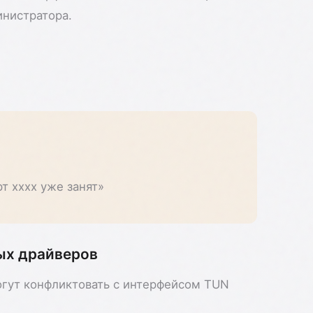
нистратора.
рт xxxx уже занят»
ых драйверов
гут конфликтовать с интерфейсом TUN