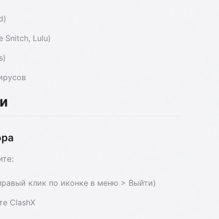
d)
Snitch, Lulu)
s)
ирусов
и
ора
ите:
правый клик по иконке в меню > Выйти)
те ClashX