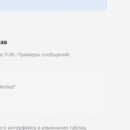
рав
ска TUN. Примеры сообщений:
denied"
ого интерфейса и изменения таблиц