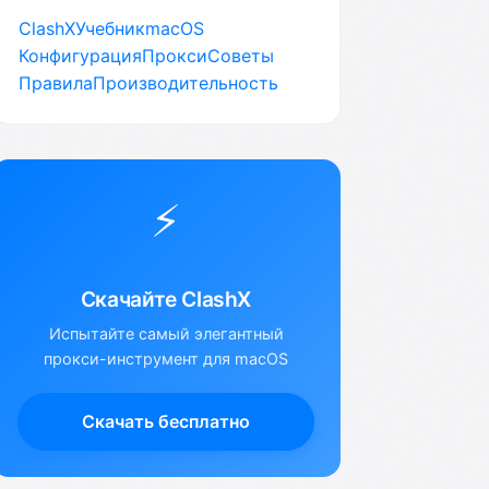
ClashX
Учебник
macOS
Конфигурация
Прокси
Советы
Правила
Производительность
⚡
Скачайте ClashX
Испытайте самый элегантный
прокси-инструмент для macOS
Скачать бесплатно