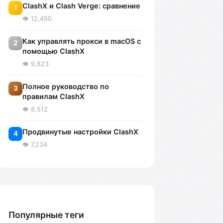
ClashX и Clash Verge: сравнение
1
👁️ 12,450
Как управлять прокси в macOS с
2
помощью ClashX
👁️ 9,823
Полное руководство по
3
правилам ClashX
👁️ 8,512
Продвинутые настройки ClashX
4
👁️ 7,234
Популярные теги