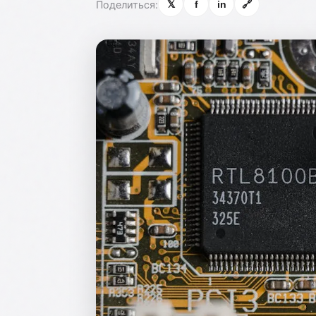
Поделиться:
𝕏
f
in
🔗