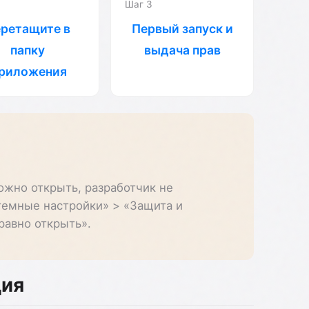
Шаг 3
ретащите в
Первый запуск и
папку
выдача прав
риложения
жно открыть, разработчик не
темные настройки» > «Защита и
равно открыть».
ция