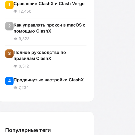
Сравнение ClashX и Clash Verge
1
👁️ 12,450
Как управлять прокси в macOS с
2
помощью ClashX
👁️ 9,823
Полное руководство по
3
правилам ClashX
👁️ 8,512
Продвинутые настройки ClashX
4
👁️ 7,234
Популярные теги