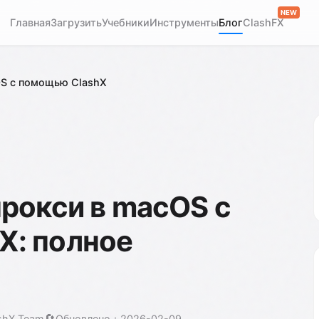
NEW
Главная
Загрузить
Учебники
Инструменты
Блог
ClashFX
OS с помощью ClashX
прокси в macOS с
X: полное
🔄
shX Team
Обновлено：2026-02-09