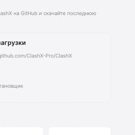
lashX на GitHub и скачайте последнюю
загрузки
github.com/ClashX-Pro/ClashX
становщик