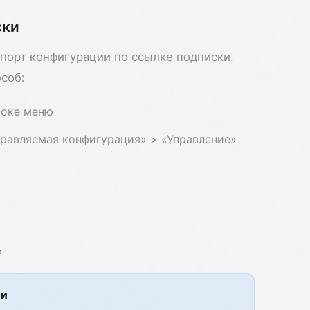
ски
порт конфигурации по ссылке подписки.
соб:
роке меню
правляемая конфигурация» > «Управление»
ь
ии