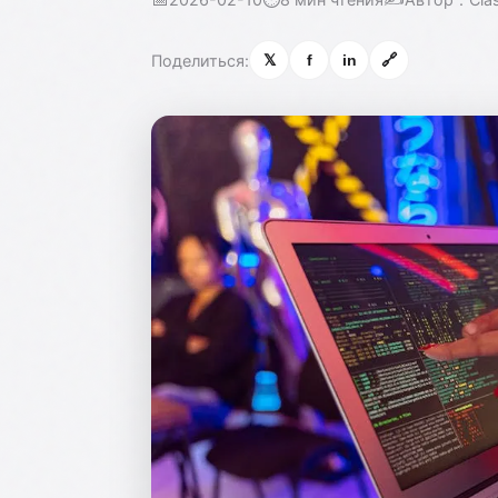
Поделиться:
𝕏
f
in
🔗