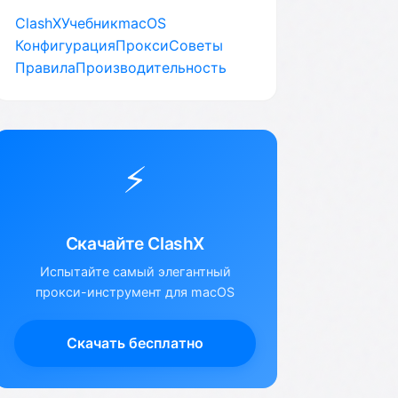
ClashX
Учебник
macOS
Конфигурация
Прокси
Советы
Правила
Производительность
⚡
Скачайте ClashX
Испытайте самый элегантный
прокси-инструмент для macOS
Скачать бесплатно