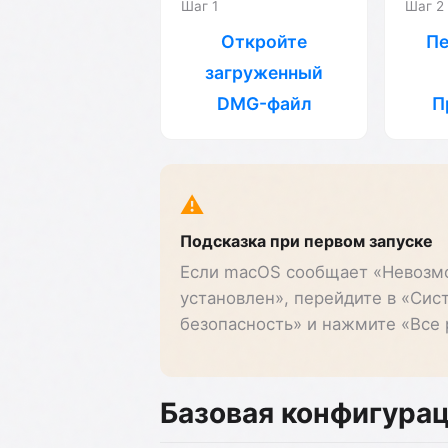
Шаг 1
Шаг 2
Откройте
Пе
загруженный
DMG-файл
П
⚠️
Подсказка при первом запуске
Если macOS сообщает «Невозмо
установлен», перейдите в «Сис
безопасность» и нажмите «Все 
Базовая конфигура