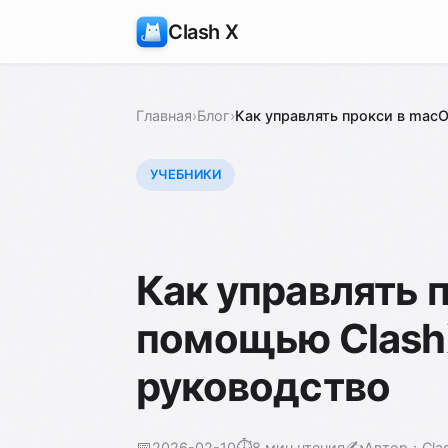
Clash X
Главная
›
Блог
›
Как управлять прокси в mac
УЧЕБНИКИ
Как управлять 
помощью Clash
руководство
📅
⏱️
✍️
2026-02-10
8 мин чтения
Автор：Cla