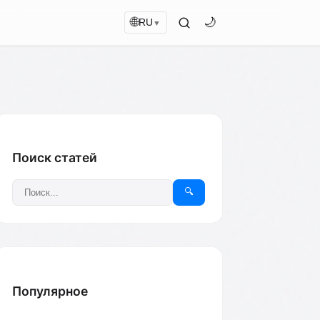
🌐
🌙
RU
▼
Поиск статей
🔍
Популярное