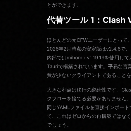
とができます。
代替ツール 1：Clash Ve
ほとんどの元CFWユーザーにとって、Cl
2026年2月時点の安定版はv2.4.6で
内部ではmihomo v1.19.19を使用
Tauriで構築されています。平易な
費が少ないクライアントであること
大きな利点は移行の継続性です。Clash 
クフローを捨てる必要がありません。
同じYAMLファイルを直接インポー
て、これはゼロからの再構築ではな
でしょう。