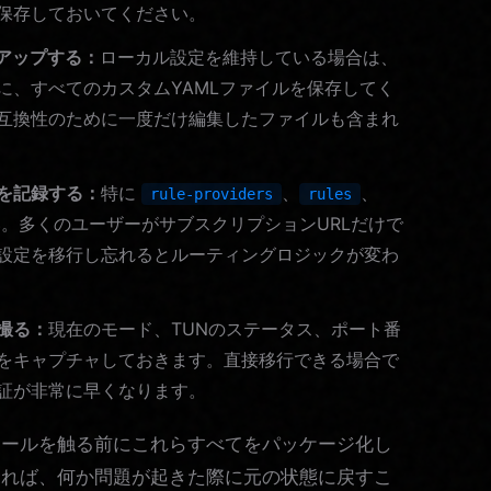
保存しておいてください。
アップする：
ローカル設定を維持している場合は、
に、すべてのカスタムYAMLファイルを保存してく
互換性のために一度だけ編集したファイルも含まれ
を記録する：
特に
、
、
rule-providers
rules
。多くのユーザーがサブスクリプションURLだけで
設定を移行し忘れるとルーティングロジックが変わ
撮る：
現在のモード、TUNのステータス、ポート番
をキャプチャしておきます。直接移行できる場合で
証が非常に早くなります。
ツールを触る前にこれらすべてをパッケージ化し
あれば、何か問題が起きた際に元の状態に戻すこ