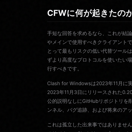
CFWに何が起きたの
手短な回答を求めるなら、これが結論です。2
やメインで使用すべきクライアントでは
とって最もリスクの低い代替ツールはClas
ずより高度なプロトコルを使いたい場合は
行すべきです。
Clash for Windowsは202
2023年11月3日にリリースされた0.2
公的説明なしにGitHubリポジトリ
ンネル、バグ追跡、および将来のア
これは孤立した出来事ではありません。