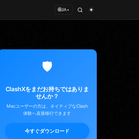
☀️
🌐
JA
▼
🛡️
ClashXをまだお持ちではありま
せんか？
Macユーザーの方は、ネイティブなClash
体験へ直接移行できます
今すぐダウンロード