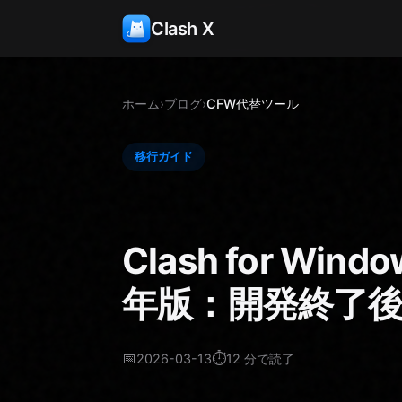
Clash X
ホーム
›
ブログ
›
CFW代替ツール
移行ガイド
Clash for Win
年版：開発終了
📅
⏱️
2026-03-13
12 分で読了